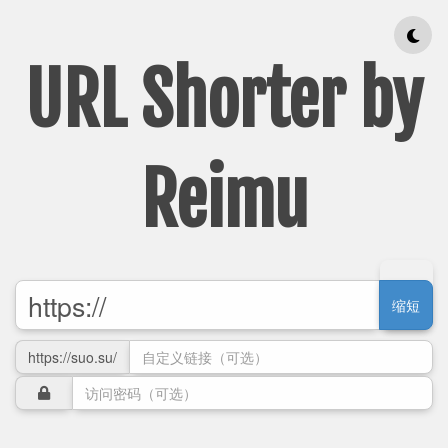
URL Shorter by
Reimu
缩短
https://suo.su/